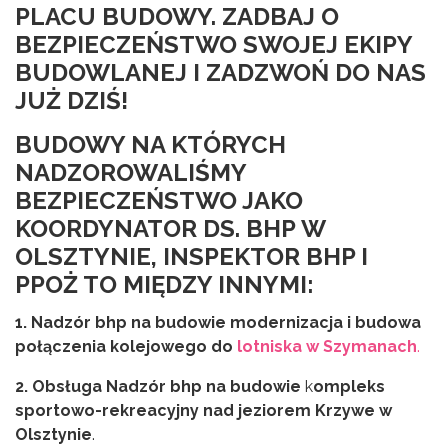
PLACU BUDOWY. ZADBAJ O
BEZPIECZEŃSTWO SWOJEJ EKIPY
BUDOWLANEJ I ZADZWOŃ DO NAS
JUŻ DZIŚ!
BUDOWY
NA KTÓRYCH
NADZOROWALIŚMY
BEZPIECZEŃSTWO JAKO
KOORDYNATOR DS. BHP
W
OLSZTYNIE,
INSPEKTOR BHP I
PPOŻ
TO MIĘDZY INNYMI:
1. Nadzór bhp na budowie modernizacja i budowa
połączenia kolejowego do
lotniska w Szymanach
.
2. Obsługa
Nadzór bhp na budowie
k
ompleks
sportowo-rekreacyjny nad jeziorem Krzywe w
Olsztynie
.