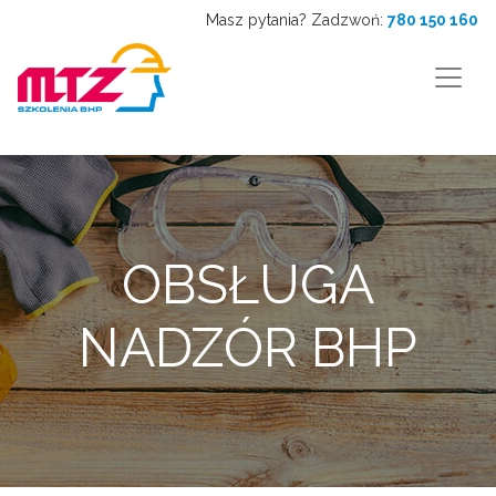
Masz pytania? Zadzwoń:
780 150 160
OBSŁUGA
NADZÓR BHP