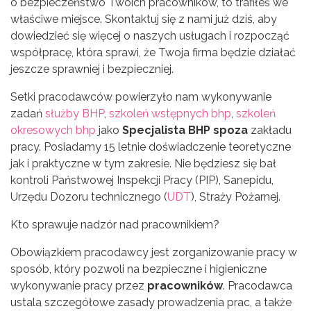
o bezpieczeństwo Twoich pracowników, to trafiłeś we
właściwe miejsce. Skontaktuj się z nami już dziś, aby
dowiedzieć się więcej o naszych usługach i rozpocząć
współpracę, która sprawi, że Twoja firma będzie działać
jeszcze sprawniej i bezpieczniej.
Setki pracodawców powierzyło nam wykonywanie
zadań
służby BHP
,
szkoleń wstępnych bhp
,
szkoleń
okresowych bhp
jako
Specjalista BHP spoza
zakładu
pracy. Posiadamy 15 letnie doświadczenie teoretyczne
jak i praktyczne w tym zakresie. Nie będziesz się bał
kontroli Państwowej Inspekcji Pracy (PIP), Sanepidu,
Urzędu Dozoru technicznego (
UDT
), Straży Pożarnej.
Kto sprawuje nadzór nad pracownikiem?
Obowiązkiem pracodawcy jest zorganizowanie pracy w
sposób, który pozwoli na bezpieczne i higieniczne
wykonywanie pracy przez
pracowników
. Pracodawca
ustala szczegółowe zasady prowadzenia prac, a także