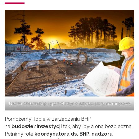
Nadzór obsługa bhp i ppoz Olsztyn Olsztynek szczytno mrągowo
Pomożemy Tobie w zarządzaniu BHP
na
budowie
/
inwestycji
tak, aby była ona bezpieczna.
Pełnimy rolę
koordynatora ds. BHP
,
nadzoru
,