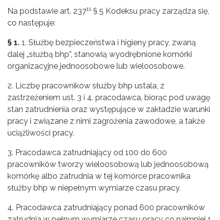
11
Na podstawie art. 237
§ 5 Kodeksu pracy zarządza się,
co następuje:
§ 1.
1. Służbę bezpieczeństwa i higieny pracy, zwaną
dalej „służbą bhp”, stanowią wyodrębnione komórki
organizacyjne jednoosobowe lub wieloosobowe.
2. Liczbę pracowników służby bhp ustala, z
zastrzeżeniem ust. 3 i 4, pracodawca, biorąc pod uwagę
stan zatrudnienia oraz występujące w zakładzie warunki
pracy i związane z nimi zagrożenia zawodowe, a także
uciążliwości pracy.
3. Pracodawca zatrudniający od 100 do 600
pracowników tworzy wieloosobową lub jednoosobową
komórkę albo zatrudnia w tej komórce pracownika
służby bhp w niepełnym wymiarze czasu pracy.
4. Pracodawca zatrudniający ponad 600 pracowników
zatrudnia w pełnym wymiarze czasu pracy co najmniej 1