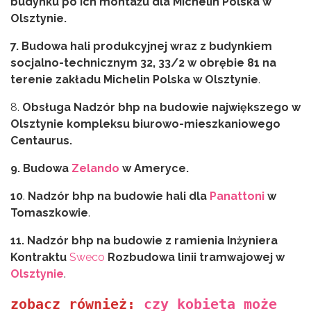
budynku po ich montażu dla Michelin Polska w
Olsztynie.
7. Budowa hali produkcyjnej wraz z budynkiem
socjalno-technicznym 32, 33/2 w
obrębie 81 na
terenie zakładu Michelin Polska w Olsztynie
.
8.
Obsługa Nadzór bhp na budowie
największego w
Olsztynie kompleksu biurowo-mieszkaniowego
Centaurus.
9. Budowa
Zelando
w Ameryce.
10
.
Nadzór bhp na budowie
hali dla
Panattoni
w
Tomaszkowie
.
11.
Nadzór bhp na budowie
z ramienia Inżyniera
Kontraktu
Sweco
Rozbudowa linii tramwajowej w
Olsztynie
.
zobacz również: 
czy kobieta może 